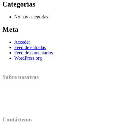
Categorías
No hay categorías
Meta
Acceder
Feed de entradas
Feed de comentarios
WordPress.org
Sobre nosotros
Quienes somos
Nuestros locales
Descarga nuestra app
Trabaja con nosotros
Contáctenos
Market@pauseandplay.es