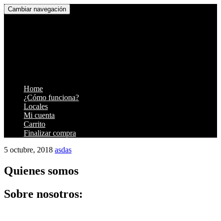
Cambiar navegación
Ir
Home
al
¿Cómo funciona?
contenido
Locales
Mi cuenta
Carrito
Finalizar compra
5 octubre, 2018
asdas
Quienes somos
Sobre nosotros: